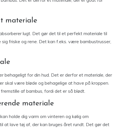
e bambus. Det er derfor et materiale, der er godt for
lt materiale
bsorberer lugt. Det gør det til et perfekt materiale til
e sig friske og rene. Det kan f.eks. være bambustrusser,
ale
er behageligt for din hud. Det er derfor et materiale, der
, der skal være bløde og behagelige at have på kroppen.
fremstille af bambus, fordi det er så blødt.
erende materiale
kan holde dig varm om vinteren og kølig om
il at lave tøj af, der kan bruges året rundt. Det gør det