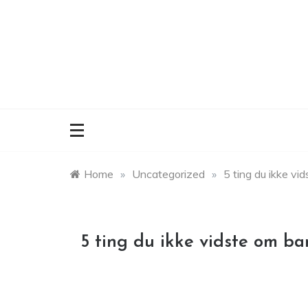
Skip
to
content
Home
»
Uncategorized
»
5 ting du ikke v
5 ting du ikke vidste om b