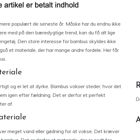
 mere populært de seneste år. Måske har du endnu ikke
være med på den bæredygtige trend, kan du få alt lige
ngetøj. Den store interesse for bambus skyldes ikke
 også et materiale, der har mange andre fordele. Her får
us.
teriale
rtigt og er let at dyrke. Bambus vokser steder, hvor det
m igen efter fældning. Det er derfor et perfekt
D
ter af.
ateriale
A
æver meget vand eller gødning for at vokse. Det kræver