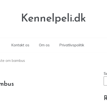
Kennelpeli.dk
Kontakt os
Om os
Privatlivspolitik
idste om bambus
S
ambus
R