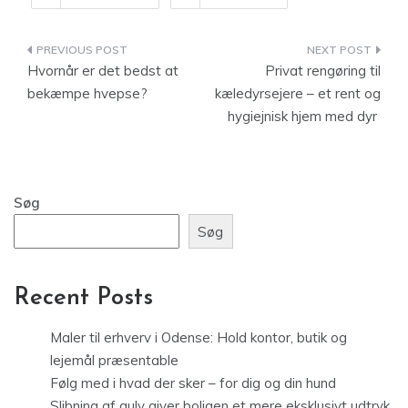
Indlægsnavigation
Hvornår er det bedst at
Privat rengøring til
bekæmpe hvepse?
kæledyrsejere – et rent og
hygiejnisk hjem med dyr
Søg
Søg
Recent Posts
Maler til erhverv i Odense: Hold kontor, butik og
lejemål præsentable
Følg med i hvad der sker – for dig og din hund
Slibning af gulv giver boligen et mere eksklusivt udtryk