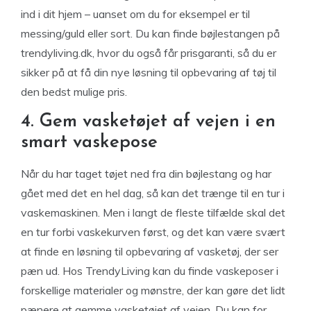
ind i dit hjem – uanset om du for eksempel er til
messing/guld eller sort. Du kan finde bøjlestangen på
trendyliving.dk, hvor du også får prisgaranti, så du er
sikker på at få din nye løsning til opbevaring af tøj til
den bedst mulige pris.
4. Gem vasketøjet af vejen i en
smart vaskepose
Når du har taget tøjet ned fra din bøjlestang og har
gået med det en hel dag, så kan det trænge til en tur i
vaskemaskinen. Men i langt de fleste tilfælde skal det
en tur forbi vaskekurven først, og det kan være svært
at finde en løsning til opbevaring af vasketøj, der ser
pæn ud. Hos TrendyLiving kan du finde vaskeposer i
forskellige materialer og mønstre, der kan gøre det lidt
pænere at gemme vasketøjet af vejen. Du kan for