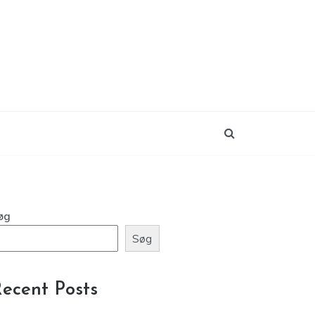
øg
Søg
ecent Posts