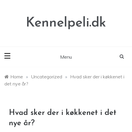
Skip
to
content
Kennelpeli.dk
Menu
Home
»
Uncategorized
»
Hvad sker der i køkkenet i
det nye år?
Hvad sker der i køkkenet i det
nye år?