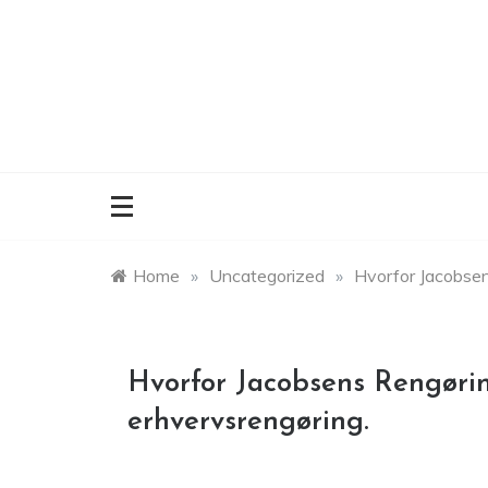
Skip
to
content
Home
»
Uncategorized
»
Hvorfor Jacobsen
Hvorfor Jacobsens Rengørin
erhvervsrengøring.