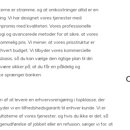
terne er stramme, og at omkostninger altid er en
ing. Vi har designet vores tjenester med
promis med kvaliteten. Vores professionelle
gi og avancerede metoder for at sikre, at vores
kommelig pris. Vi mener, at vores prisstruktur er
hvert budget. Vi tilbyder vores kommercielle
basis, så du kan vælge den rigtige plan til din
re sikker på, at du får en pålidelig og
kke sprænger banken.
C
af ​​at levere en erhvervsrengøring i topklasse, der
er vi en tilfredshedsgaranti til enhver kunde. Vi er
ltaterne af vores tjenester, og hvis du ikke er det, så
genudførelse af jobbet eller en refusion, sørger vi for, at