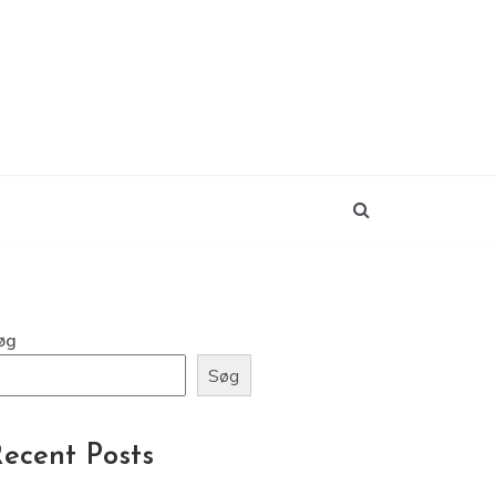
øg
Søg
ecent Posts