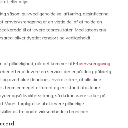
tet eller miljø.
ring såsom gulvvedligeholdelse, aftørring, desinficering,
at erhvervsrengøring er en vigtig del af at holde en
dedikerede til at levere topresultater. Med Jacobsens
sareal bliver dygtigt rengjort og vedligeholdt.
af ​​pålidelighed, når det kommer til
Erhvervsrengøring
æber efter at levere en service, der er pålidelig, pålidelig
n og overholde deadlines, hvilket sikrer, at alle dine
es team er meget erfarent og er i stand til at klare
ilbyder også kvalitetssikring, så du kan være sikker på,
d. Vores forpligtelse til at levere pålidelige
skiller os fra andre virksomheder i branchen.
record