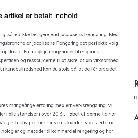
ring, så led ikke længere end Jacobsens Rengøring. Med
ringsbranche er Jacobsens Rengøring det perfekte valg
 topklasse. Fra daglige rengøringer til engangs
rtisen og ressourcerne til at sikre, at din virksomhed
 kundetilfredshed kan du stole på, at de får arbejdet
D
ores mangeårige erfaring med erhvervsrengøring. Vi
 i alle størrelser i over 20 år. I løbet af denne tid har
A
tiv og effektiv partner for vores kunder. Vores erfarne
knologier og metoder til kommerciel rengøring og har