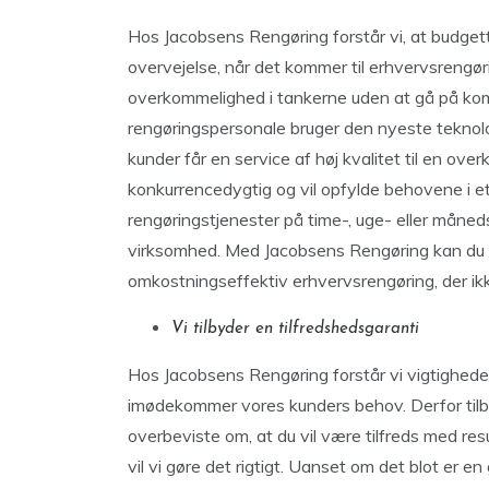
Hos Jacobsens Rengøring forstår vi, at budget
overvejelse, når det kommer til erhvervsrengør
overkommelighed i tankerne uden at gå på kom
rengøringspersonale bruger den nyeste teknolo
kunder får en service af høj kvalitet til en over
konkurrencedygtig og vil opfylde behovene i et
rengøringstjenester på time-, uge- eller måneds
virksomhed. Med Jacobsens Rengøring kan du væ
omkostningseffektiv erhvervsrengøring, der i
Vi tilbyder en tilfredshedsgaranti
Hos Jacobsens Rengøring forstår vi vigtigheden 
imødekommer vores kunders behov. Derfor tilbyd
overbeviste om, at du vil være tilfreds med resu
vil vi gøre det rigtigt. Uanset om det blot er en 