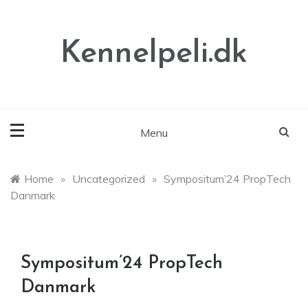
Skip
to
content
Kennelpeli.dk
Menu
Home
»
Uncategorized
»
Sympositum’24 PropTech
Danmark
Sympositum’24 PropTech
Danmark